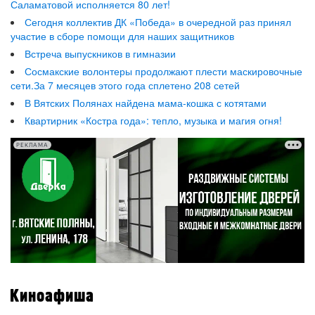
Саламатовой исполняется 80 лет!
Сегодня коллектив ДК «Победа» в очередной раз принял
участие в сборе помощи для наших защитников
Встреча выпускников в гимназии
Сосмакские волонтеры продолжают плести маскировочные
сети.За 7 месяцев этого года сплетено 208 сетей
В Вятских Полянах найдена мама-кошка с котятами
Квартирник «Костра года»: тепло, музыка и магия огня!
РЕКЛАМА
Киноафиша