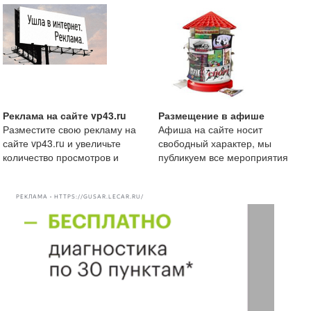
рублей.
непременным условие
Реклама на сайте vp43.ru
Размещение в афише
Разместите свою рекламу на
Афиша на сайте носит
сайте vp43.ru и увеличьте
свободный характер, мы
количество просмотров и
публикуем все мероприятия
рекомендации вашей комп
начиная от маленькой
посиделки
РЕКЛАМА • HTTPS://GUSAR.LECAR.RU/