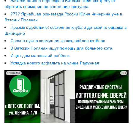
Жители района переезда в Вятских Полянах требуют
обратить внимание на состояние тротуара
???? Ярчайшая рок-звезда России Юлия Чичерина уже в
Вятских Полянах
Призыв к действию: состояние клуба и детской площадки в
Шипицино
Срочно нужна кормящая кошка, найден котёнок
В Вятских Полянах ищут помощь для больного кота
Ищет дом маленький ребёнок
Укладка нового асфальта на улице Радужная
РЕКЛАМА