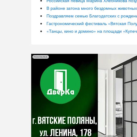
Российская певица Марина Хлебникова позд
В районе затона много бездомных животных
Поздравляем семью Благодатских с рожден
Гастрономический фестиваль «Вятская Пол
«Танцы, кино и домино» на площади «Купеч
РЕКЛАМА