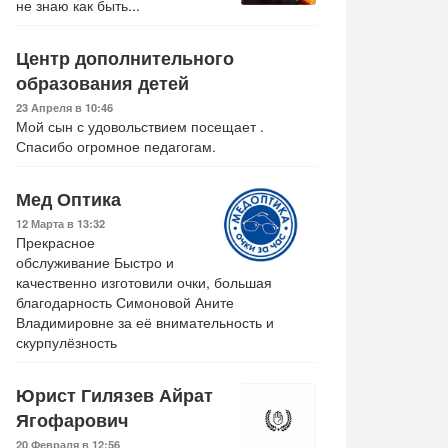
не знаю как быть...
Центр дополнительного
образования детей
23 Апреля в 10:46
Мой сын с удовольствием посещает .
Спасибо огромное педагогам.
Мед Оптика
12 Марта в 13:32
Прекрасное
обслуживание Быстро и
качественно изготовили очки, большая
благодарность Симоновой Аните
Владимировне за её внимательность и
скурпулёзность
Юрист Гилязев Айрат
.
Мой дикий друг.
Мой дикий друг.
Мой дик
Ягофарович
домой
Возвращение домой
Возвращение домой
Возвра
20 Февраля в 12:56