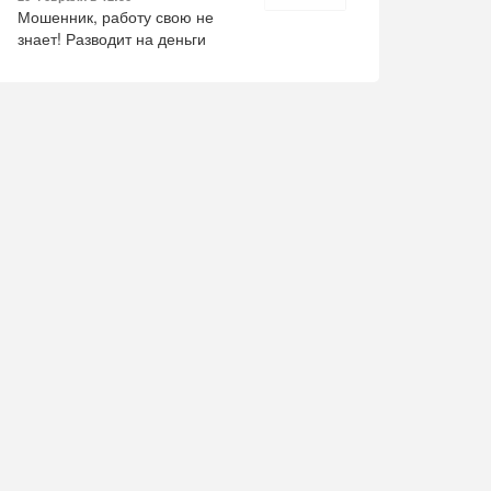
:20
Cегодня в 17:20
Cегодня в 17:20
Cегодн
Мошенник, работу свою не
знает! Разводит на деньги