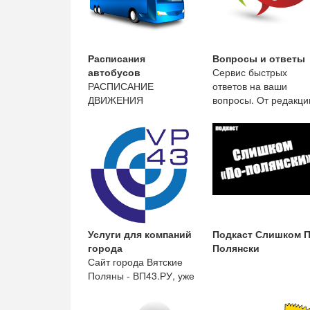
Расписания
Вопросы и ответы
автобусов
Сервис быстрых
РАСПИСАНИЕ
ответов на ваши
ДВИЖЕНИЯ
вопросы. От редакци
АВТОБУСОВ ООО
сайта.
«Краснополянская
автоколонна» с 13 мая
2019
Услуги для компаний
Подкаст Слишком П
города
Полянски
Сайт города Вятские
Поляны - ВП43.РУ, уже
14 лет работы,
помогает