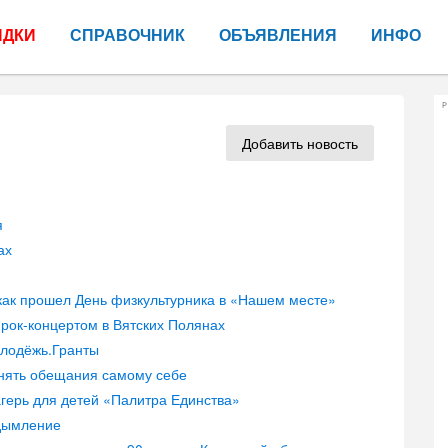
ИДКИ
СПРАВОЧНИК
ОБЪЯВЛЕНИЯ
ИНФО
Р
Добавить новость
я
ах
как прошел День физкультурника в «Нашем месте»
рок-концертом в Вятских Полянах
олодёжь.Гранты
лнять обещания самому себе
герь для детей «Палитра Единства»
адымление