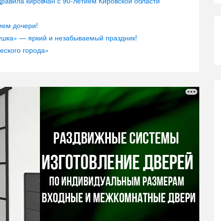
равила кировчан с 90-летием Кировской области
ием дочери!
ушка» — яркий и незабываемый праздник!
еского города»