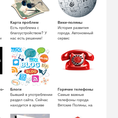
Карта проблем
Вики-поляны
Есть проблема с
История развития
благоустройством? У
города. Автономный
и
нас есть решение!
сервис
предоставляющий
краеведческую
информацию о городе
Вятские
о-
Блоги
Горячие телефоны
Бывший в употреблении
Самые важные
раздел сайта. Сейчас
телефоны города
находится в архиве
Вятские Поляны, на
сайта, только для
этой странице собраны
поисковой оптимизаци
телефоны экстренных