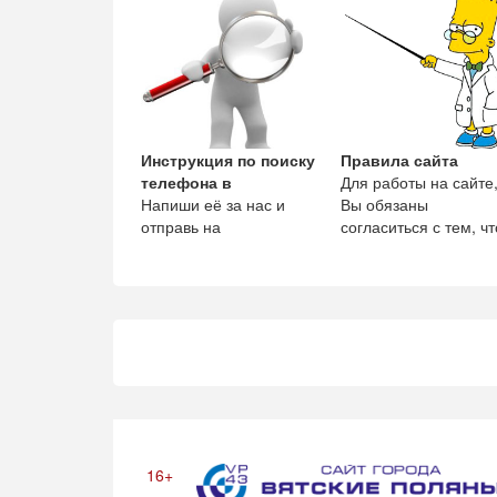
предпринимателям
размещать информа
Инструкция по поиску
Правила сайта
телефона в
Для работы на сайте
Напиши её за нас и
Вы обязаны
отправь на
согласиться с тем, чт
admin@vp43.ru -
1. Регистрация,
получишь 300 рублей.
является непремен
условие
16+