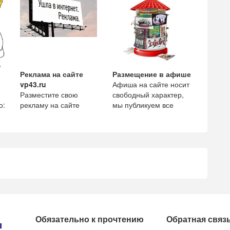
служб и те
Реклама на сайте
Размещение в афише
,
vp43.ru
Афиша на сайте носит
Разместите свою
свободный характер,
о:
рекламу на сайте
мы публикуем все
vp43.ru и увеличьте
мероприятия начиная
ным
количество просмотров
от маленькой
и рекомендации вашей
посиделки
комп
Обязательно к прочтению
Обратная связ