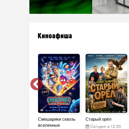
Киноафиша
 что мы
Смешарики сквозь
Старый орёл
ряли
вселенные
Cегодня в 12:20