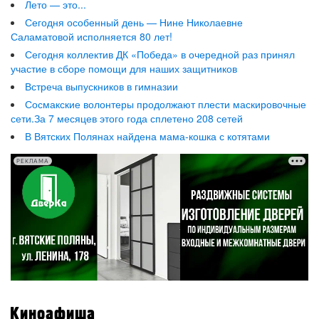
Лето — это...
Сегодня особенный день — Нине Николаевне
Саламатовой исполняется 80 лет!
Сегодня коллектив ДК «Победа» в очередной раз принял
участие в сборе помощи для наших защитников
Встреча выпускников в гимназии
Сосмакские волонтеры продолжают плести маскировочные
сети.За 7 месяцев этого года сплетено 208 сетей
В Вятских Полянах найдена мама-кошка с котятами
РЕКЛАМА
Киноафиша