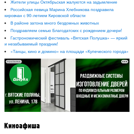
Жители улицы Октябрьская жалуются на задымление
Российская певица Марина Хлебникова поздравила
кировчан с 90-летием Кировской области
В районе затона много бездомных животных
Поздравляем семью Благодатских с рождением дочери!
Гастрономический фестиваль «Вятская Полушка» — яркий
и незабываемый праздник!
«Танцы, кино и домино» на площади «Купеческого города»
РЕКЛАМА
Киноафиша