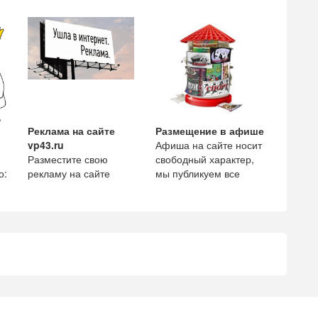
сайта, только для
этой странице собраны
поисковой оптимизаци
телефоны экстренных
служб и те
Реклама на сайте
Размещение в афише
,
vp43.ru
Афиша на сайте носит
Разместите свою
свободный характер,
о:
рекламу на сайте
мы публикуем все
vp43.ru и увеличьте
мероприятия начиная
ным
количество просмотров
от маленькой
и рекомендации вашей
посиделки
комп