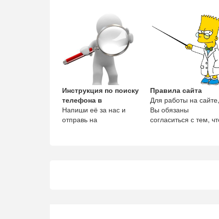
14 лет работы,
помогает
предпринимателям
размещать информа
Инструкция по поиску
Правила сайта
телефона в
Для работы на сайте
Напиши её за нас и
Вы обязаны
отправь на
согласиться с тем, чт
admin@vp43.ru -
1. Регистрация,
получишь 300 рублей.
является непремен
условие