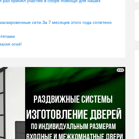
й раз принял участие в сборе помощи для наших
аскировочные сети.За 7 месяцев этого года сплетено
отятами
магия огня!