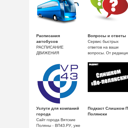
Расписания
Вопросы и ответы
автобусов
Сервис быстрых
РАСПИСАНИЕ
ответов на ваши
ДВИЖЕНИЯ
вопросы. От редакци
АВТОБУСОВ ООО
сайта.
«Краснополянская
автоколонна» с 13 мая
2019
Услуги для компаний
Подкаст Слишком П
города
Полянски
Сайт города Вятские
Поляны - ВП43.РУ, уже