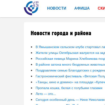
НОВОСТИ
АФИША
СК
Новости города и района
В Ямышанском сельском клубе стартовал ла
Жители улицы Октябрьская жалуются на з
Российская певица Марина Хлебникова позд
В районе затона много бездомных животных
Поздравляем семью Благодатских с рожден
Гастрономический фестиваль «Вятская Пол
«Танцы, кино и домино» на площади «Купеч
Пропала кошка, белая с голубыми глазами
Лето — это...
Сегодня особенный день — Нине Николаевн