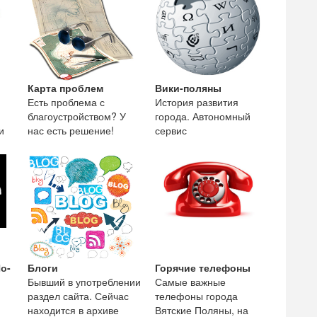
Карта проблем
Вики-поляны
Есть проблема с
История развития
благоустройством? У
города. Автономный
и
нас есть решение!
сервис
предоставляющий
краеведческую
информацию о городе
Вятские
о-
Блоги
Горячие телефоны
Бывший в употреблении
Самые важные
раздел сайта. Сейчас
телефоны города
находится в архиве
Вятские Поляны, на