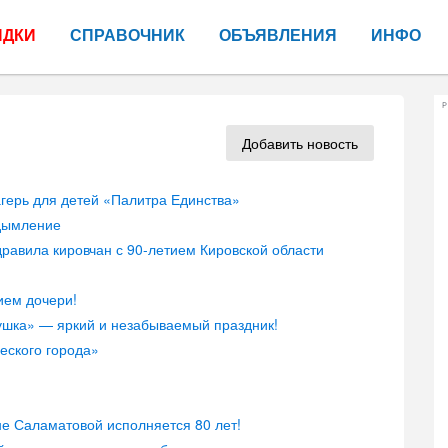
ИДКИ
СПРАВОЧНИК
ОБЪЯВЛЕНИЯ
ИНФО
Р
Добавить новость
герь для детей «Палитра Единства»
адымление
равила кировчан с 90-летием Кировской области
ием дочери!
ушка» — яркий и незабываемый праздник!
еского города»
е Саламатовой исполняется 80 лет!