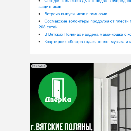
Сегодня коллектив ДК «Победа» в очередно
защитников
Встреча выпускников в гимназии
Сосмакские волонтеры продолжают плести м
208 сетей
В Вятских Полянах найдена мама-кошка с к
Квартирник «Костра года»: тепло, музыка и 
РЕКЛАМА