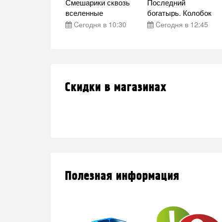
 что мы
Смешарики сквозь
Последний
ряли
вселенные
богатырь. Колобок
втра в 21:15
Cегодня в 10:30
Cегодня в 12:45
Скидки в магазинах
Полезная информация