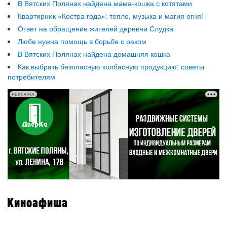
В Вятских Полянах найдена мама-кошка с котятами
Квартирник «Костра года»: тепло, музыка и магия огня!
Ответ на обращение жителей деревни Слудка
Любе нужна помощь в борьбе с раком
В Вятских Полянах найдена домашняя кошка
Как выбрать безопасную колбасную продукцию: советы
потребителям
РЕКЛАМА
Киноафиша