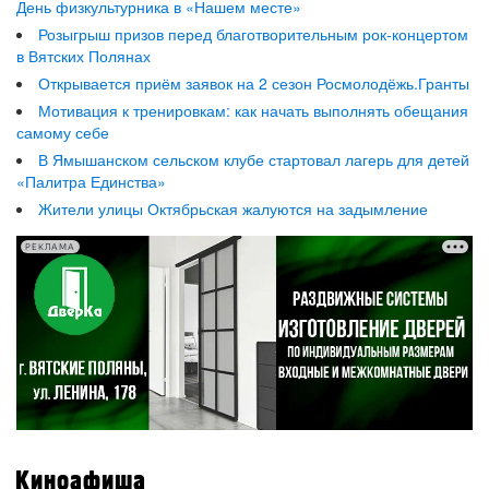
День физкультурника в «Нашем месте»
Розыгрыш призов перед благотворительным рок-концертом
в Вятских Полянах
Открывается приём заявок на 2 сезон Росмолодёжь.Гранты
Мотивация к тренировкам: как начать выполнять обещания
самому себе
В Ямышанском сельском клубе стартовал лагерь для детей
«Палитра Единства»
Жители улицы Октябрьская жалуются на задымление
РЕКЛАМА
Киноафиша