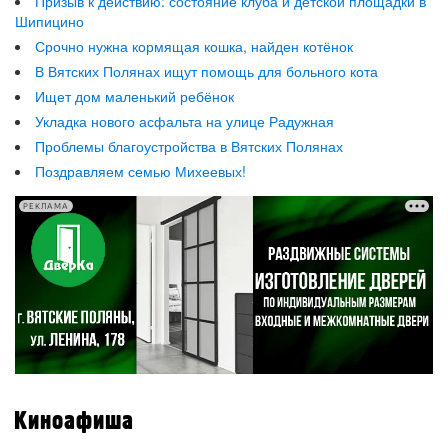
Призыв к действию: состояние клуба и детской площадки в
Шипицино
Срочно нужна кормящая кошка, найден котёнок
В Вятских Полянах ищут помощь для больного кота
Ищет дом маленький ребёнок
Укладка нового асфальта на улице Радужная
Проблемы благоустройства в Вятских Полянах
Поздравляем семью Михеевых!
РЕКЛАМА
Киноафиша