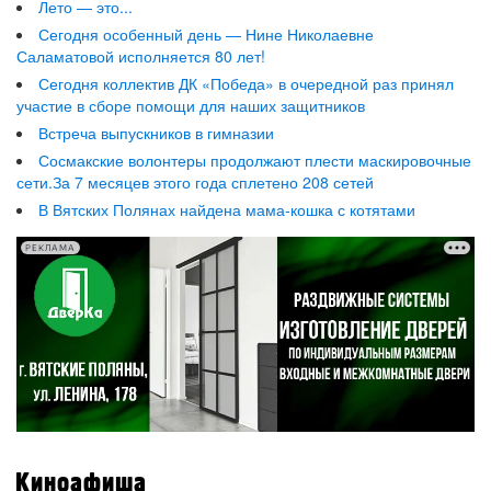
Лето — это...
Сегодня особенный день — Нине Николаевне
Саламатовой исполняется 80 лет!
Сегодня коллектив ДК «Победа» в очередной раз принял
участие в сборе помощи для наших защитников
Встреча выпускников в гимназии
Сосмакские волонтеры продолжают плести маскировочные
сети.За 7 месяцев этого года сплетено 208 сетей
В Вятских Полянах найдена мама-кошка с котятами
РЕКЛАМА
Киноафиша