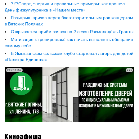
???Спорт, энергия и правильные примеры: как прошел
День физкультурника в «Нашем месте»
Розыгрыш призов перед благотворительным рок-концертом
в Вятских Полянах
Открывается приём заявок на 2 сезон Росмолодёжь.Гранты
Мотивация к тренировкам: как начать выполнять обещания
самому себе
В Ямышанском сельском клубе стартовал лагерь для детей
«Палитра Единства»
РЕКЛАМА
Киноафиша