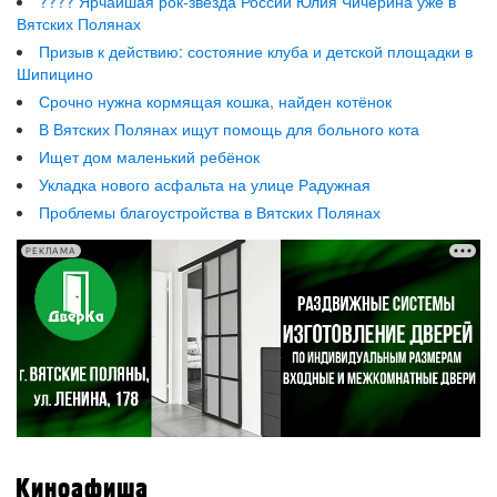
???? Ярчайшая рок-звезда России Юлия Чичерина уже в
Вятских Полянах
Призыв к действию: состояние клуба и детской площадки в
Шипицино
Срочно нужна кормящая кошка, найден котёнок
В Вятских Полянах ищут помощь для больного кота
Ищет дом маленький ребёнок
Укладка нового асфальта на улице Радужная
Проблемы благоустройства в Вятских Полянах
РЕКЛАМА
Киноафиша