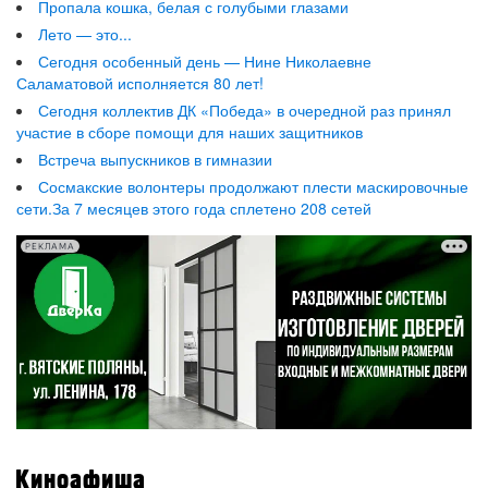
Пропала кошка, белая с голубыми глазами
Лето — это...
Сегодня особенный день — Нине Николаевне
Саламатовой исполняется 80 лет!
Сегодня коллектив ДК «Победа» в очередной раз принял
участие в сборе помощи для наших защитников
Встреча выпускников в гимназии
Сосмакские волонтеры продолжают плести маскировочные
сети.За 7 месяцев этого года сплетено 208 сетей
РЕКЛАМА
Киноафиша